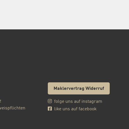
Maklervertrag Widerruf
z
folge uns auf instagram
eispflichten
like uns auf facebook