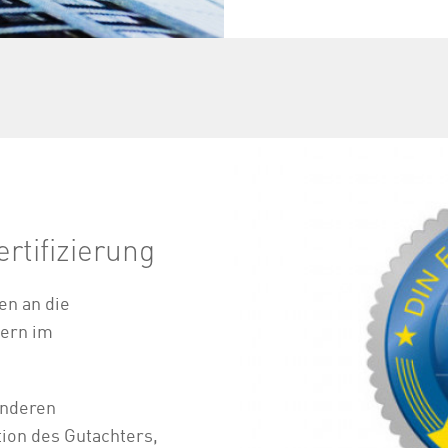
rtifizierung
en an die
hern im
onderen
tion des Gutachters,