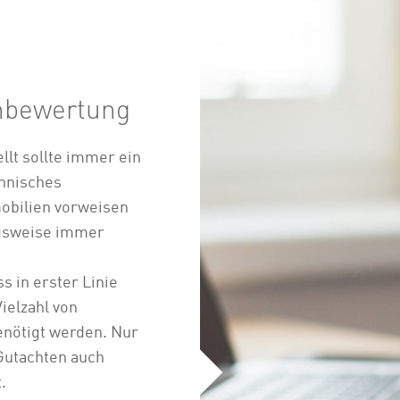
enbewertung
llt sollte immer ein
chnisches
obilien vorweisen
gsweise immer
s in erster Linie
ielzahl von
enötigt werden. Nur
 Gutachten auch
.