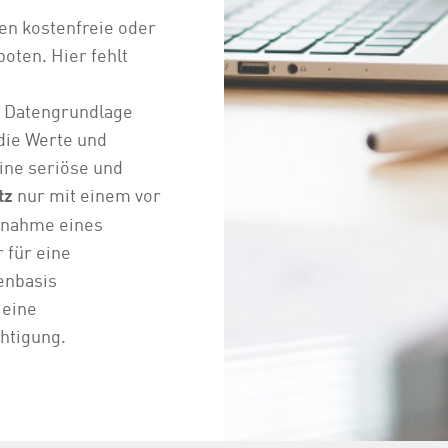
en kostenfreie oder
ten. Hier fehlt
e Datengrundlage
die Werte und
ine seriöse und
nur mit einem vor
tz
nnahme eines
 für eine
enbasis
 eine
htigung.