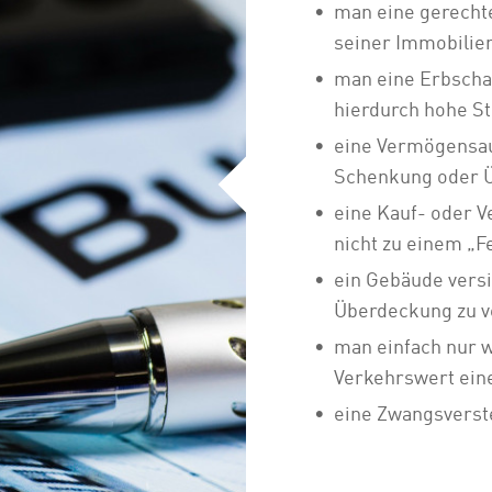
man eine gerecht
seiner Immobilie
man eine Erbscha
hierdurch hohe S
eine Vermögensau
Schenkung oder Ü
eine Kauf- oder V
nicht zu einem „
ein Gebäude versi
Überdeckung zu 
man einfach nur w
Verkehrswert eine
eine Zwangsverst